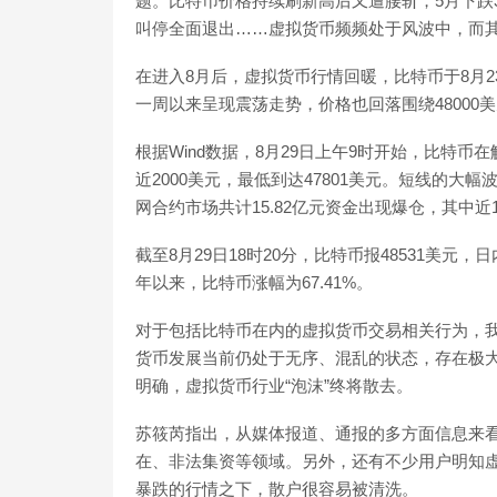
题。比特币价格持续刷新高后又遭腰斩，5月下跌
叫停全面退出……虚拟货币频频处于风波中，而
在进入8月后，虚拟货币行情回暖，比特币于8月2
一周以来呈现震荡走势，价格也回落围绕48000
根据Wind数据，8月29日上午9时开始，比特币在
近2000美元，最低到达47801美元。短线的大
网合约市场共计15.82亿元资金出现爆仓，其中近
截至8月29日18时20分，比特币报48531美元，日
年以来，比特币涨幅为67.41%。
对于包括比特币在内的虚拟货币交易相关行为，
货币发展当前仍处于无序、混乱的状态，存在极
明确，虚拟货币行业“泡沫”终将散去。
苏筱芮指出，从媒体报道、通报的多方面信息来
在、非法集资等领域。另外，还有不少用户明知
暴跌的行情之下，散户很容易被清洗。