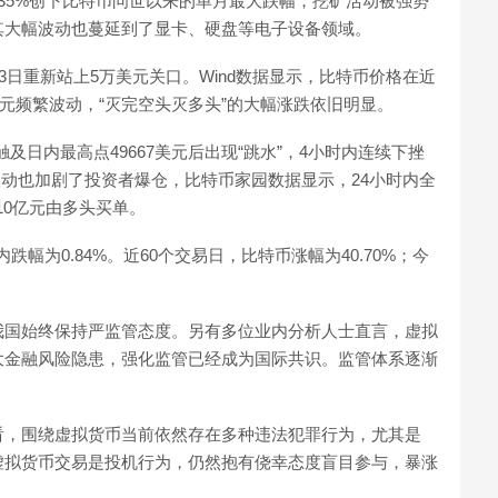
35%创下比特币问世以来的单月最大跌幅，挖矿活动被强势
其大幅波动也蔓延到了显卡、硬盘等电子设备领域。
3日重新站上5万美元关口。Wind数据显示，比特币价格在近
美元频繁波动，“灭完空头灭多头”的大幅涨跌依旧明显。
触及日内最高点49667美元后出现“跳水”，4小时内连续下挫
幅波动也加剧了投资者爆仓，比特币家园数据显示，24小时内全
10亿元由多头买单。
内跌幅为0.84%。近60个交易日，比特币涨幅为40.70%；今
我国始终保持严监管态度。另有多位业内分析人士直言，虚拟
大金融风险隐患，强化监管已经成为国际共识。监管体系逐渐
看，围绕虚拟货币当前依然存在多种违法犯罪行为，尤其是
虚拟货币交易是投机行为，仍然抱有侥幸态度盲目参与，暴涨