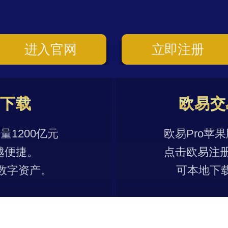
进入官网
立即注册
p下载
欧易交
1200亿元
欧易Pro苹
越便捷。
点击欧易注
数字资产。
可本地下