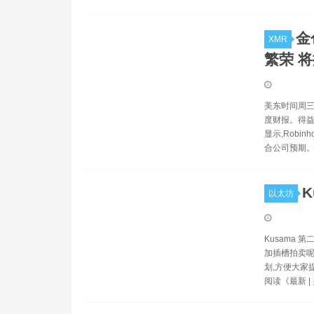
金
XMR
繁荣 
美东时间周三
度财报。得益
显示,Robi
合公司预期
以太坊
Kusama 
加插槽拍卖呢
划,方便大家
阅读《最新 