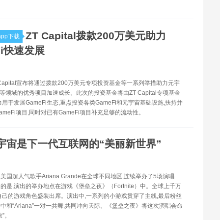
ZT Capital拨款200万美元助力
pp下载
Fi快速发展
T Capital宣布将通过拨款200万美元专项投资基金等一系列举措助力元宇
i 等领域的优秀项目加速成长。此次的投资基金将由ZT Capital专项基金
用于发展GameFi生态,重点投资各类GameFi和元宇宙基础设施,扶持并
meFi项目,同时对已有GameFi项目补充足够的流动性。
宇宙是下一代互联网的“美丽新世界”
,美国超人气歌手Ariana Grande在全球不同地区,连续举办了5场演唱
的是,演出的举办地点在游戏《堡垒之夜》（Fortnite）中。全球上千万
自己的游戏角色盛装出席。演出中,一系列的小游戏贯穿了主线,最后粉丝
中和“Ariana”一对一共舞,共同冲向天际。《堡垒之夜》将这次演唱会命
旅”。