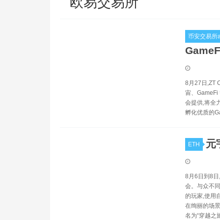
欧易交易所
币安交易所a
Game
8月27日,Z
宙、GameF
会提供,将全力
孵化优质的Ga
元
ETH
8月6日到8日
会。与众不同
的玩家,使用
在绚丽的场景
名为“穿越之