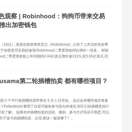
色观察 | Robinhood：狗狗币带来交易
将推出加密钱包
（18日）,美国在线券商罗宾汉（Robinhood）公布了上市后的首份季
于加密货币交易的激增,Robinhood二季度营收同比增长一倍多。 财报
nhood二季度营收较上年同期的2.44亿美元增长逾131%,至5.65亿美元,符
。
Kusama第二轮插槽拍卖 都有哪些项目？
第二批 5 个平行链插槽拍卖即将在 9 月 1 日开始。 这次会有哪些项目将参
？PolkaWorld 整理了目前可能有参与意向的项目,和它们的插槽竞拍计
提前了解。 如果你对插槽拍卖的流程、规则、参与方式等还不熟悉,可以
| 关于波卡的插槽拍卖、众贷,看这一篇就够了》。