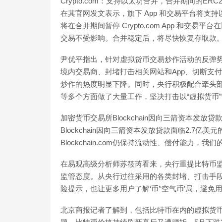
Crypto.com：支持以太坊合并，合并期间的ERC20
在其官网发文表示，旗下 App 和交易平台将
将在合并期间暂停 Crypto.com App 和交易平台
交易不受影响。合并稳定后，将尽快恢复存取款。[2022/8
尹优平指出，针对虚拟货币交易炒作活动的反弹
境内交易商、封堵打击相关网站和App、切断支
炒作的热度明显下降。同时，央行积极配合牵头
等多个方面做了大量工作，坚决打击以“虚拟货币”
加密货币交易所Blockchain因向三箭资本发放
Blockchain因向三箭资本发放贷款面临2.7亿美
Blockchain.com仍保持流动性、偿付能力，我们的客户
在易观高级分析师苏筱芮看来，央行重提比特币
监管态度。从央行过往采用的各类封堵、打击手段
险提示，也让更多用户了解‘币’‘空气币’局，避免
北京商报记者了解到，包括比特币在内的虚拟货币