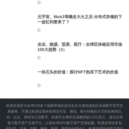
元宇宙、Web3等概念大火之后 分布式存储的下
一波红利要来了？
农业、能源、贸易、医疗：全球区块链应用市场
100大趋势（3）
一块石头的价值：探讨NFT热浪下艺术的价值
欧易交易所为全球100多个国家和地区提供安全方便快捷的区块链数字货币交
易服务，可通过欧易交易所使用支付宝、微信、银行转账的方式轻松购买比
特、以太、莱特等主流数字。欧易平台累积交易额突破1万亿美元，成为全球
最大数字资产交易平台，占据全球50%数字资产交易份额。欧易全球业务包
括印尼、日本、印度、韩国、泰国、美国等全球站点。欧易交易所APP下载方