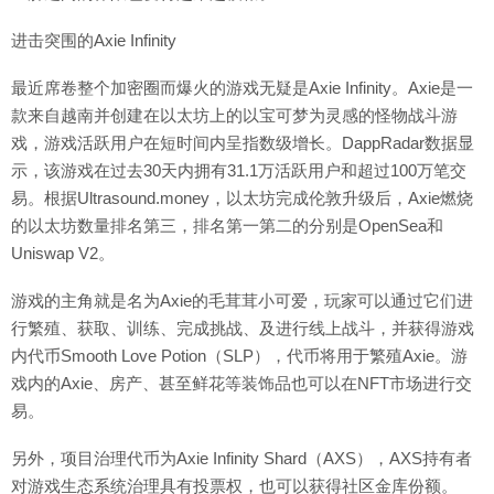
进击突围的Axie Infinity
最近席卷整个加密圈而爆火的游戏无疑是Axie Infinity。Axie是一
款来自越南并创建在以太坊上的以宝可梦为灵感的怪物战斗游
戏，游戏活跃用户在短时间内呈指数级增长。DappRadar数据显
示，该游戏在过去30天内拥有31.1万活跃用户和超过100万笔交
易。根据Ultrasound.money，以太坊完成伦敦升级后，Axie燃烧
的以太坊数量排名第三，排名第一第二的分别是OpenSea和
Uniswap V2。
游戏的主角就是名为Axie的毛茸茸小可爱，玩家可以通过它们进
行繁殖、获取、训练、完成挑战、及进行线上战斗，并获得游戏
内代币Smooth Love Potion（SLP），代币将用于繁殖Axie。游
戏内的Axie、房产、甚至鲜花等装饰品也可以在NFT市场进行交
易。
另外，项目治理代币为Axie Infinity Shard（AXS），AXS持有者
对游戏生态系统治理具有投票权，也可以获得社区金库份额。