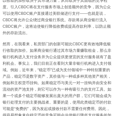
以收取的加价取决于其市场力量，从而取决于其面临的竞争程
度。引入CBDC将在支付服务市场上创造额外的竞争，因为公众
可以使用CBDC账户直接通过美联储进行支付——也就是说，
CBDC将允许公众绕过商业银行系统。存款将从商业银行流入
CBDC账户，这将迫使银行降低收费或提高存款利率，以防止额
外的存款流出。
然而，在我看来，私营部门的创新可能比CBDC更有效地降低银
行收取的加价。如果商业银行通过其市场力量赚取租金，那么非
银行机构进入支付业务并为公众提供更便宜的支付服务就有了盈
利机会。事实上，我们目前正在看到大量非银行机构进入支付领
域。例如，近年来，“稳定币”已成为支付领域中一种特别重要的
产品，稳定币是数字资产，其价值与一种或多种其他资产相关，
例如和主权货币挂钩。如果稳定币与美元一对一挂钩并由安全和
流动的资产池支持，则它可以作为一种有吸引力的支付工具。如
果一个或多个稳定币能够发展出庞大的用户群，它们可能会成为
银行处理支付的主要挑战者。重要的是，使用此类稳定币的付款
可能是“免费的”，因为发起或接收付款不需要任何费用。因此，
很容易想象来自稳定币的竞争可能会迫使银行降低支付服务的加