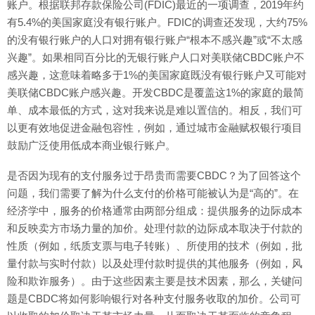
账户。根据联邦存款保险公司(FDIC)最近的一项调查，2019年约
有5.4%的美国家庭没有银行账户。FDIC的调查还发现，大约75%
的没有银行账户的人口对拥有银行账户“根本不感兴趣”或“不太感
兴趣”。如果相同百分比的无银行账户人口对美联储CBDC账户不
感兴趣，这意味着略多于1%的美国家庭既没有银行账户又可能对
美联储CBDC账户感兴趣。开发CBDC是覆盖这1%的家庭的最简
单、成本最低的方式，这对我来说是难以置信的。相反，我们可
以更有效地促进金融包容性，例如，通过城市金融赋权银行项目
鼓励广泛使用低成本商业银行账户。
是否因为现有的支付服务过于昂贵而需要CBDC？为了回答这个
问题，我们需要了解为什么支付的价格可能被认为是“高的”。在
经济学中，服务的价格通常由两部分组成：提供服务的边际成本
和反映卖方市场力量的加价。处理付款的边际成本取决于付款的
性质（例如，纸质支票与电子转账）、所使用的技术（例如，批
量付款与实时付款）以及处理付款时提供的其他服务（例如，风
险和欺诈服务）。由于这些因素主要是技术因素，那么，关键问
题是CBDC将如何影响银行对各种支付服务收取的加价。公司可