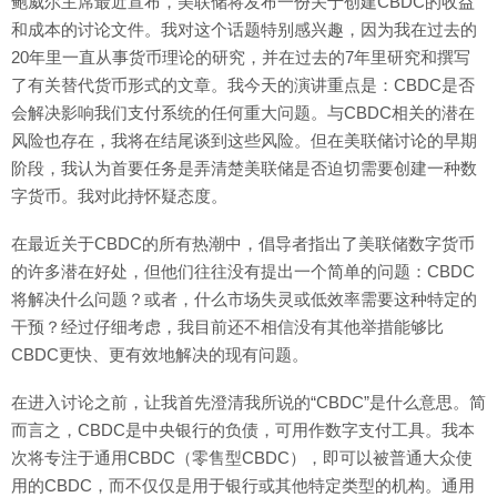
鲍威尔主席最近宣布，美联储将发布一份关于创建CBDC的收益
和成本的讨论文件。我对这个话题特别感兴趣，因为我在过去的
20年里一直从事货币理论的研究，并在过去的7年里研究和撰写
了有关替代货币形式的文章。我今天的演讲重点是：CBDC是否
会解决影响我们支付系统的任何重大问题。与CBDC相关的潜在
风险也存在，我将在结尾谈到这些风险。但在美联储讨论的早期
阶段，我认为首要任务是弄清楚美联储是否迫切需要创建一种数
字货币。我对此持怀疑态度。
在最近关于CBDC的所有热潮中，倡导者指出了美联储数字货币
的许多潜在好处，但他们往往没有提出一个简单的问题：CBDC
将解决什么问题？或者，什么市场失灵或低效率需要这种特定的
干预？经过仔细考虑，我目前还不相信没有其他举措能够比
CBDC更快、更有效地解决的现有问题。
在进入讨论之前，让我首先澄清我所说的“CBDC”是什么意思。简
而言之，CBDC是中央银行的负债，可用作数字支付工具。我本
次将专注于通用CBDC（零售型CBDC），即可以被普通大众使
用的CBDC，而不仅仅是用于银行或其他特定类型的机构。通用