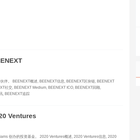
EENEXT
。 BEENEXT概述, BEENEXT信息, BEENEXT区块链, BEENEXT
XT社交, BEENEXT Medium, BEENEXT ICO, BEENEXT回顾,
讯, BEENEXT追踪
20 Ventures
lliams 创办的投资基金。 2020 Ventures概述, 2020 Ventures信息, 2020