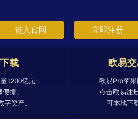
进入官网
立即注册
p下载
欧易交
1200亿元
欧易Pro苹
越便捷。
点击欧易注
数字资产。
可本地下