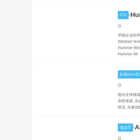
Hu
FTX
早期企业软件公司的
Winblad Ven
Hummer Winb
Hummer Wi
欧易okex官
面向全球领域
创投维基, 光
快讯, 光速
A
瑞波币