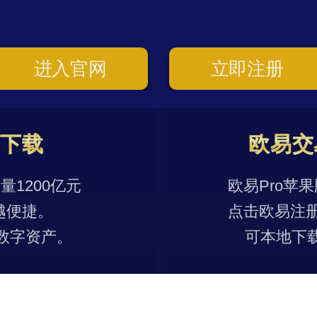
进入官网
立即注册
p下载
欧易交
1200亿元
欧易Pro苹
越便捷。
点击欧易注
数字资产。
可本地下