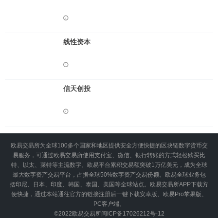
线性资本
信天创投
欧易交易所为全球100多个国家和地区提供安全方便快捷的区块链数字货币交
易服务，可通过欧易交易所使用支付宝、微信、银行转账的方式轻松购买比
特、以太、莱特等主流数字。欧易平台累积交易额突破1万亿美元，成为全球
最大数字资产交易平台，占据全球50%数字资产交易份额。欧易全球业务包
括印尼、日本、印度、韩国、泰国、美国等全球站点。欧易交易所APP下载方
便快捷，通过本站通往官方的链接注册后一键下载安卓版、欧易Pro苹果版、
PC客户端。
©2022
欧易交易所
闽ICP备17026212号-12