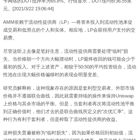
卡网络的DOT抵押率为65.8%。行情显示，DOT现均价36.55美
元。[2021/3/22 19:06:44]
AMM依赖于流动性提供商（LP）—将资本投入到流动性池来促
成交易和低滑点的个人和实体。相应地，LP会获得用户支付的交
易费。
尽管这听上去像是笔好生意，流动性提供商需要处理“临时”损
失。当价格朝一个方向大幅摆动时，LP最终收回的钱可能会少于
最初的投入。对于上述资产，相较于50:50的平均投资组合，流动
性池在出现大幅价格偏移时的表现会明显变差。
研究员解释称，这种现象存在的原因是套利型交易者。外部市场
价格并不遵循联合曲线，因此就需要持续的操作来保持Uniswap
上价格与其余市场的平衡。但是，当套利者再次将流动性池平衡
到正确价值时，他们才去的是联合曲线所定义的“次优汇率”。这
种行为有利于套利者，但是榨取了流动性提供商的收益。
这种损失普遍被称为“临时损失”，因为如果价格回到初始值，流