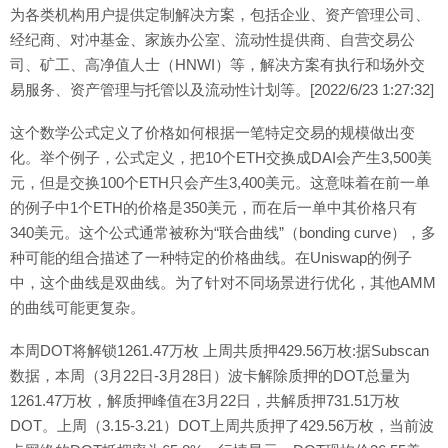
为各类机构用户提供定制解决方案，包括企业、资产管理公司、
经纪商、对冲基金、家族办公室、流动性提供商、自营交易公
司、矿工、高净值人士（HNWI）等，解决方案有执行和场外交
易服务、资产管理与托管以及流动性计划等。[2022/6/23 1:27:32]
这个数学公式定义了价格如何根据一笔特定交易的规模做出变
化。举个例子，公式定义，把10个ETH交换成DAI会产生3,500美
元，但是交换100个ETH只会产生3,400美元。这意味着在前一单
的例子中1个ETH的价格是350美元，而在后一单中其价格只有
340美元。这个公式通常被称为“联合曲线”（bonding curve），多
种可能的组合描述了一种特定的价格曲线。在Uniswap的例子
中，这个曲线是双曲线。为了针对不同场景进行优化，其他AMM
的曲线可能更复杂。
本周DOT将解锁1261.47万枚 上周共质押429.56万枚:据Subscan
数据，本周（3月22日-3月28日）波卡解除质押的DOT总量为
1261.47万枚，解质押峰值在3月22日，共解质押731.51万枚
DOT。上周（3.15-3.21）DOT上周共质押了429.56万枚，当前波