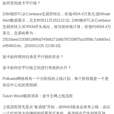
如何竞拍波卡平行链？
2360枚BTC从Coinbase交易所转出，价值4504.4万美元:据Whale
Alert数据显示，北京时间11月25日22:32, 2360枚BTC从Coinbase
交易所转入3CRKfd开头地址，按当前价格计算，价值约4504.4万
美元，交易哈希为：
291f3aee219385186f0d74566271b8b787208f75a1f998c7a9b65e1
e9546014e。[2020/11/25 22:08:10]
波卡如何维持自身及平行链的安全？
波卡如何在平行链之间进行有效的分片？
Polkadot网络将有一个分阶段的上线计划，每个阶段都是一个更
加去中心化的里程碑。
Gavin Wood最新演讲：波卡主网上线流程
上线流程首先是从“备选链”开始，由Web3基金会发布上线，会以
一个针对波卡中继链的提案形式发布，备选链会产生创世区块，