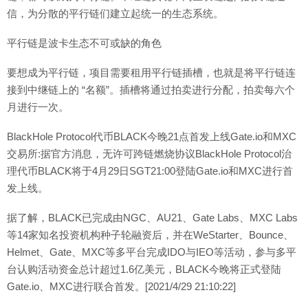
信，为分散的平行链们建立起统一的生态系统。
平行链是波卡生态不可或缺的角色
要想成为平行链，项目需要租用平行链插槽，也就是将平行链连
接到中继链上的 “名额”。插槽将通过拍卖进行分配，拍卖每六个
月进行一次。
BlackHole Protocol代币BLACK今晚21点首发上线Gate.io和MXC
交易所:据官方消息，无许可跨链燃烧协议BlackHole Protocol治
理代币BLACK将于4月29日SGT21:00登陆Gate.io和MXC进行首
发上线。
据了解，BLACK已完成由NGC、AU21、Gate Labs、MXC Labs
等14家知名投资机构种子轮融资后，并在WeStarter、Bounce、
Helmet、Gate、MXC等多平台完成IDO与IEO等活动，参与多平
台认购活动资金总计超过1.6亿美元，BLACK今晚将正式登陆
Gate.io、MXC进行联合首发。[2021/4/29 21:10:22]