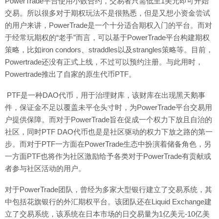
PowerTrade平台使用小数合约，交易者只需低至1美元即可开始
交易。所以很多对于期权玩法不是很熟悉，但是又想小资金尝试
的用户来讲，PowerTrade是一个十分适合期权入门的平台。而对
于经常玩期权的“老手”而言，可以基于PowerTrade平台构建期权
策略，比如iron condors、straddles以及strangles策略等。目前，
Powertrade还没有正式上线，不过可以预约注册。与此用时，
Powertrade推出了自家的原生代币PTF。
PTF是一种DAO代币，用于治理财库，该财库在出现黑天鹅事
件，保证金不足以覆盖未平仓头寸时，为PowerTrade平台交易用
户提供保障。而对于PowerTrade旨在促成一个权力下放且自治的
社区，同时PTF DAO代币也是是社区驱动的权力下放之路的第一
步。而对于PTF一方面在PowerTrade生态中扮演着储备角色，另
一方面PTF也将作为社区激励给予各类对于PowerTrade有贡献或
者参与社区活动的用户。
对于PowerTrade团队，曾经为多家大型银行建立了交易系统，其
中包括花旗银行的外汇期权平台。该团队还在Liquid Exchange建
立了交易系统，该系统在日本市场的日交易量为1亿美元-10亿美