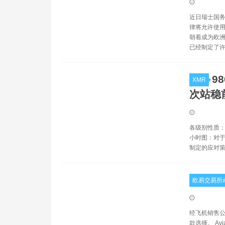
近日瑞士国务
律将允许使用
朝着成为欧洲
已经制定了许
9
XMR
次站稳
各级别性质：日
小时图：对于
制定的应对策
欧易交易所a
经飞机销售公司
款选择。 A