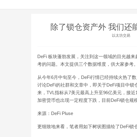
除了锁仓资产外 我们还能
以太坊交易
DeFi 板块蓬勃发展，关注到这一领域的目光越
考的问题。本文提供三个数据维度，供大家参考
从今年6月中旬至今，DeFi行情已经持续火热了数月
讨论DeFi的社群和文章中，即关于DeFi项目中锁仓的资产规
来，TVL指标从7美元最高上升至96亿美元，接
加密货币也出现一定程度下跌，目前DeFi锁仓规
来源：DeFi Pluse
更细致地来看，笔者用如下树状图描绘了DeFi