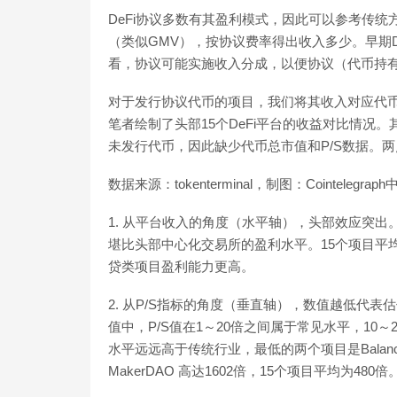
DeFi协议多数有其盈利模式，因此可以参考传
（类似GMV），按协议费率得出收入多少。早期D
看，协议可能实施收入分成，以便协议（代币持
对于发行协议代币的项目，我们将其收入对应代币
笔者绘制了头部15个DeFi平台的收益对比情况。其中，Un
未发行代币，因此缺少代币总市值和P/S数据。
数据来源：tokenterminal，制图：Cointelegraph
1. 从平台收入的角度（水平轴），头部效应突出。U
堪比头部中心化交易所的盈利水平。15个项目平均年
贷类项目盈利能力更高。
2. 从P/S指标的角度（垂直轴），数值越低代
值中，P/S值在1～20倍之间属于常见水平，10
水平远远高于传统行业，最低的两个项目是Balancer（P/
MakerDAO 高达1602倍，15个项目平均为480倍