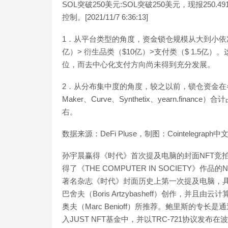
SOL突破250美元:SOL突破250美元，现报250
控制。[2021/11/7 6:36:13]
1．从平台类型的角度，资金锁仓规模从大到小依次是：
亿）> 衍生品类（$10亿）>支付类（$ 1.5亿
位，而去中心化支付方向尚未得到充分发展。
2．从分布集中度的角度，较之以前，锁仓资金在
Maker、Curve、Synthetix、yearn.fin
右。
数据来源：DeFi Pluse，制图：Cointelegraph中
孙宇晨赢得《时代》首次提及电脑的封面NFT竞拍:据最
得了《THE COMPUTER IN SOCIETY》
著名杂志《时代》封面历史上第一次提及电脑，具
巴舍夫（Boris Artzybasheff）创作，并且
奥夫（Marc Benioff）所推荐。鲍里斯的专
入JUST NFT基金中，并以TRC-721协议发布在波场TRO