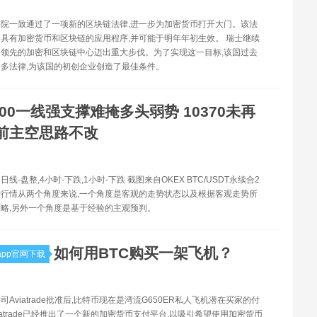
院一致通过了一项新的区块链法律,进一步为加密货币打开大门。该法
具有加密货币和区块链的应用程序,并可能于明年年初生效。 瑞士继续
领先的加密和区块链中心迈出重大步伐。为了实现这一目标,该国过去
多法律,为该国的初创企业创造了最佳条件。
800一线强支撑难掩多头弱势 10370未再
前主空思路不改
线-盘整,4小时-下跌,1小时-下跌 截图来自OKEX BTC/USDT永续合2
行情从两个角度来说,一个角度是客观的走势状态以及根据客观走势所
略,另外一个角度是基于经验的主观预判。
如何用BTC购买一架飞机？
pp官网下载
Aviatrade批准后,比特币现在是湾流G650ER私人飞机潜在买家的付
viatrade已经推出了一个新的加密货币支付平台,以吸引希望使用加密货币