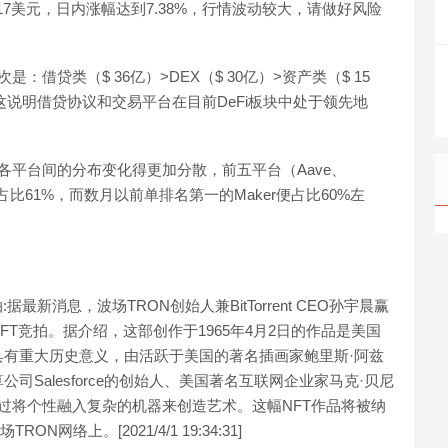
.4917美元，日内涨幅达到7.38%，行情波动较大，请做好风险
借贷类（$ 36亿）>DEX（$ 30亿）>资产类（$ 15
）。这说明借贷协议和交易平台在目前DeFi板块中处于领先地
各平台间的分布变化得更加分散，前五平台（Aave、
ance）合计占比61%，而数月以前单排名第一的Maker便占比60%左
文
新消息，波场TRON创始人兼BitTorrent CEO孙宇晨赢
作品的NFT竞拍。据介绍，这部创作于1965年4月2日的作品是美国
有重大历史意义，由活跃于美国的著名插画家鲍里斯·阿兹
由云计算公司Salesforce的创始人、美国著名互联网企业家马克·贝尼
长是通过将个性融入复杂的机器来创造艺术。这幅NFT作品将被纳
N网络上。[2021/4/1 19:34:31]