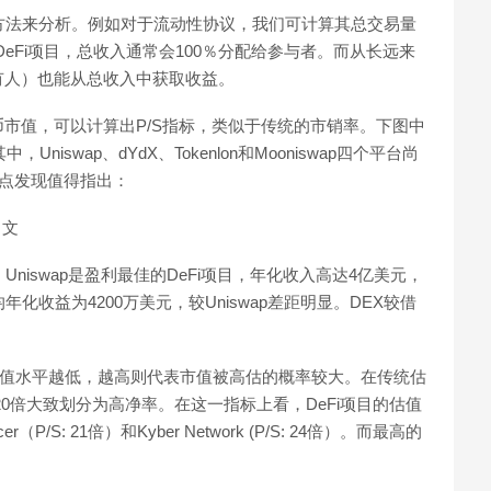
统方法来分析。例如对于流动性协议，我们可计算其总交易量
eFi项目，总收入通常会100％分配给参与者。而从长远来
有人）也能从总收入中获取收益。
市值，可以计算出P/S指标，类似于传统的市销率。下图中
iswap、dYdX、Tokenlon和Mooniswap四个平台尚
两点发现值得指出：
中文
niswap是盈利最佳的DeFi项目，年化收入高达4亿美元，
化收益为4200万美元，较Uniswap差距明显。DEX较借
表估值水平越低，越高则代表市值被高估的概率较大。在传统估
～20倍大致划分为高净率。在这一指标上看，DeFi项目的估值
S: 21倍）和Kyber Network (P/S: 24倍）。而最高的
。