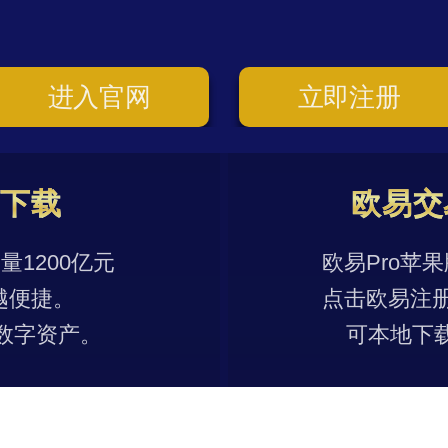
进入官网
立即注册
p下载
欧易交
1200亿元
欧易Pro苹
越便捷。
点击欧易注
数字资产。
可本地下