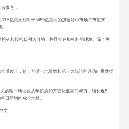
读者参考：
83.5亿美元相对于3450亿美元的加密货币市场总市值来
间。
流动性挖矿和投机套利为目的，并且存在加杠杆的现象。除了关
这个维度上，链上的唯一地址数和第三方统计的月访问量数据
DeFi相关的唯一地址数从年初的10万变化至目前46万，增长近5
均每日新增约4k个地址。
h中文