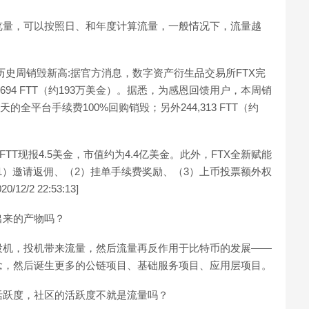
览量，可以按照日、和年度计算流量，一般情况下，流量越
创历史周销毁新高:据官方消息，数字资产衍生品交易所FTX完
,694 FTT（约193万美金）。据悉，为感恩回馈用户，本周销
日当天的全平台手续费100%回购销毁；另外244,313 FTT（约
美金)，FTT现报4.5美金，市值约为4.4亿美金。此外，FTX全新赋能
享（1）邀请返佣、（2）挂单手续费奖励、（3）上币投票额外权
2 22:53:13]
出来的产物吗？
投机，投机带来流量，然后流量再反作用于比特币的发展——
念，然后诞生更多的公链项目、基础服务项目、应用层项目。
活跃度，社区的活跃度不就是流量吗？