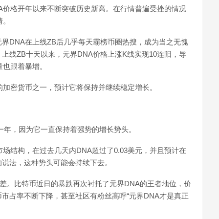
A价格开年以来不断突破历史新高。在行情普遍受挫的情况
情。
界DNA在上线ZB后几乎每天霸榜币圈热搜，成为当之无愧
线ZB十天以来，元界DNA价格上涨K线实现10连阳，导
量也跟着暴增。
的加密货币之一，预计它将保持并继续稳定增长。
的一年，因为它一直保持着强势的增长势头。
场结构，在过去几天内DNA超过了0.03美元，并且预计在
的说法，这种势头可能会持续下去。
奇差。比特币近日的暴跌再次衬托了元界DNA的王者地位，价
市占率不断下降，甚至社区有粉丝高呼“元界DNA才是真正