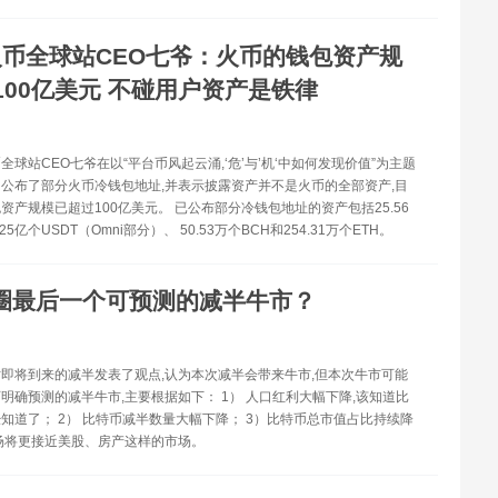
火币全球站CEO七爷：火币的钱包资产规
100亿美元 不碰用户资产是铁律
币全球站CEO七爷在以“平台币风起云涌,‘危’与’机‘中如何发现价值”为主题
公布了部分火币冷钱包地址,并表示披露资产并不是火币的全部资产,目
资产规模已超过100亿美元。 已公布部分冷钱包地址的资产包括25.56
25亿个USDT（Omni部分）、 50.53万个BCH和254.31万个ETH。
圈最后一个可预测的减半牛市？
即将到来的减半发表了观点,认为本次减半会带来牛市,但本次牛市可能
明确预测的减半牛市,主要根据如下： 1） 人口红利大幅下降,该知道比
知道了； 2） 比特币减半数量大幅下降； 3）比特币总市值占比持续降
场将更接近美股、房产这样的市场。