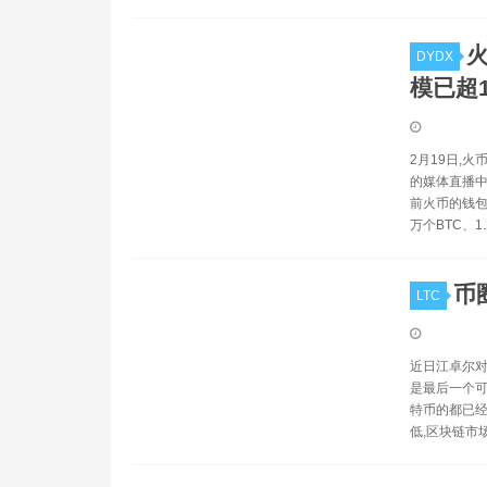
DYDX
模已超
2月19日,火
的媒体直播中
前火币的钱包
万个BTC、1.
币
LTC
近日江卓尔对
是最后一个可
特币的都已经
低,区块链市