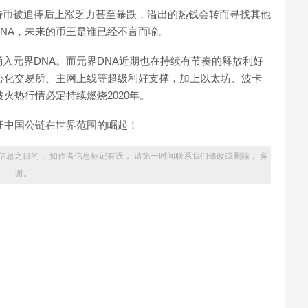
特币被追捧后上涨乏力甚至暴跌，溢出的热钱会转而寻找其他
NA，未来的币王是谁已经不言而喻。
入元界DNA。而元界DNA近期也在持续有节奏的释放利好
心化交易所、主网上线等超级利好支撑，加上以太坊、波卡
火热行情必定持续燃烧2020年。
证中国公链在世界范围的崛起！
信息之目的， 如作者信息标记有误， 请第一时间联系我们修改或删除， 多
谢。