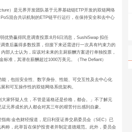
k Architecture）是元界开发团队基于元界基础链ETP开发的双链网络
、PoS混合共识机制的ETP链平行运行，在保持安全和去中心
3%的微弱优势赢得民意调查投票:8月6日消息，SushiSwap 拟任
微弱优势在民意调查后赢得多数投票，但接下来还需进行一次具有约束力的
hi 内部人士认为，应该对未来的主厨薪酬方案进行单独投票，
准，其潜在薪酬超过1000万美元。（The Defiant）
功能，包括安全性、数字身份、性能、可交互性及去中心化
可拓展和可互操作性的双链网络系统架构。
到大家怀疑人生，不管是逼格还是价格，都会。」不了解元
见证元界成长的人都会对其三年的艰苦付出感到自豪。
管指南:金色财经报道，尼日利亚证券交易委员会（SEC）已
机构称，此举旨在保护投资者并制定道德规范。此外，委员会