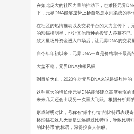
在如此庞大的社区力量的推动下，也难怪元界DN
下，元界DNA能够逆势上扬自然是水到渠成的事
在社区的热情推动以及交易平台的大力宣传下，元
的涨幅榜明星，也让其他币种的投资人羡慕不已。上
致大量场外资金进入市场后，让元界DNA的交易
自今年年初以来，元界DNA一直是价格增长最高
大盘不稳，元界DNA独领风骚
到目前为止，2020年对元界DNA来说是爆炸性
这种巨大的增长使元界DNA能够建立高度看涨的市
未来几天还会出现另一次重大飞跃。根据分析师
形成鲜明对比，号称有“减半行情”的比特币表现
格涨幅在这几天更是远远超过比特币，导致比特币
的比特币”的标语，深得投资人信服。