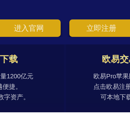
进入官网
立即注册
p下载
欧易交
1200亿元
欧易Pro苹
越便捷。
点击欧易注
数字资产。
可本地下