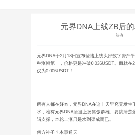
元界DNA上线ZB后
波场
元界DNA于2月18日宣布登陆上线头部数字资产平
种涨幅第一，价格更是冲破0.036USDT。而就
仅为0.006USDT！
所有人都在好奇，元界DNA在这十天里究竟发生
水，唯有元界DNA坚挺上扬笑傲群雄。要搞清楚这
辑支撑，本轮上涨只是水到渠成而已。
何方神圣？本事通天