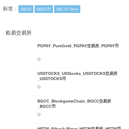
标签：
Q8E20
Q8E20币
Q8E 20 Token
欧易交易所
PGPAY_PureGold_PGPAY交易所_PGPAY币
USSTOCKS_USStocks_USSTOCKS交易所
_USSTOCKS币
BGCC_BlockgameChain_BGCC交易所
_BGCC币
HETM_Ethash Miner_HETM交易所_HETM币