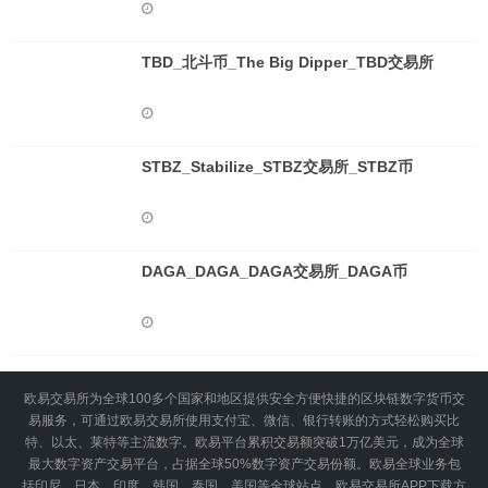
TBD_北斗币_The Big Dipper_TBD交易所
STBZ_Stabilize_STBZ交易所_STBZ币
DAGA_DAGA_DAGA交易所_DAGA币
欧易交易所为全球100多个国家和地区提供安全方便快捷的区块链数字货币交
易服务，可通过欧易交易所使用支付宝、微信、银行转账的方式轻松购买比
特、以太、莱特等主流数字。欧易平台累积交易额突破1万亿美元，成为全球
最大数字资产交易平台，占据全球50%数字资产交易份额。欧易全球业务包
括印尼、日本、印度、韩国、泰国、美国等全球站点。欧易交易所APP下载方