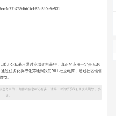
5cd4d77b739dbb1feb52d540e9e531
有BL币无公私募只通过商城矿机获得，真正的应用一定是无泡
通过任务化执行化落地到我们BILL社交电商，通过社区销售
生收益。
信息之目的， 如作者信息标记有误， 请第一时间联系我们修改或删除， 多
谢。