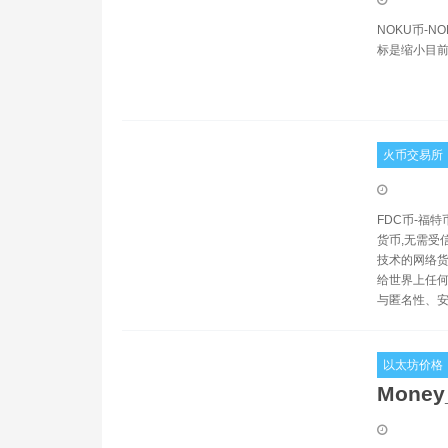
NOKU币-
标是缩小目
火币交易所
FDC币-福
货币,无需受信
技术的网络货
给世界上任何
与匿名性、
以太坊价格
Mone