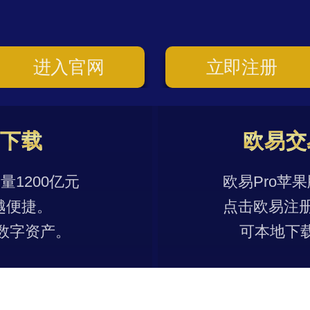
进入官网
立即注册
p下载
欧易交
1200亿元
欧易Pro苹
越便捷。
点击欧易注
数字资产。
可本地下