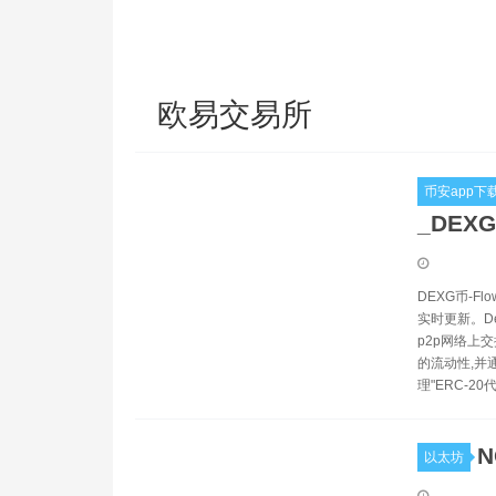
欧易交易所
币安app下
_DEX
DEXG币-F
实时更新。De
p2p网络上
的流动性,并通
理"ERC-2
N
以太坊