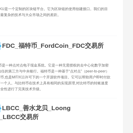
NOKU是一个定制的区块链平台。它为区块链的使用创建接口。我们的目
前最复杂的技术与大众市场之间的差距。
FDC_福特币_FordCoin_FDC交易所
特币是一种点对点电子现金系统。它是一种无需授权的去中心化数字加密
任的第三方与中央银行。福特币是一种基于“点对点”（peer-to-peer）
币,也是MIT/X11许可下的一个开源软件项目。它可以帮助用户即时付款
一个人。与比特币在技术上具有相同的实现原理,对比特币的转账速度
安全性进行了完美技术升级。
LBCC_善水龙贝_Loong
y_LBCC交易所