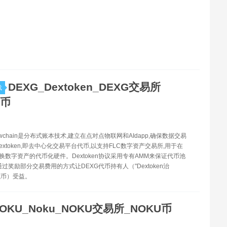
DEXG_Dextoken_DEXG交易所
载
G币
lowchain是分布式账本技术,建立在点对点物联网和AIdapp,确保数据交易
xtoken,即去中心化交易平台代币,以支持FLC数字资产交易所,用于在
交换数字资产的代币化硬件。Dextoken协议采用专有AMM来保证代币池
过奖励部分交易费用的方式让DEXG代币持有人（"Dextoken治
0代币）受益。
OKU_Noku_NOKU交易所_NOKU币