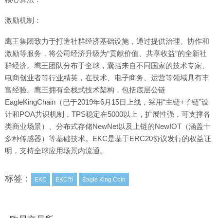
激励机制：
鹰王集团致力于打造社群经济基础设施，通过提供治理、协作和
激励等服务，将公司经济升级为“贡献价值、共享收益”的全新社
群经济。鹰王团队分布于全球，囊括来自不同国家的技术专家、
电商创业者等行业精英，在技术、电子商务、运营等领域具有丰
富经验。鹰王拥有全栈式技术架构，包括底层公链
EagleKingChain（已于2019年6月15日上线，采用“主链+子链”设
计和POA共识机制，TPS稳定在5000以上，扩展性强，可支撑各
类商业场景）、分布式存储NewNet以及上链的NewIOT（涵盖十
多种传感器）等基础技术。EKC是基于ERC20协议发行的权益证
明，支持全球应用场景内流通。
标签：
EKC
EKC币
Eagle King Coin