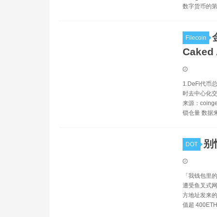
数字货币的
Filecoin
Cake
1.DeFi代币
时去中心化交
来源：coin
锁仓量 数据来源
别
DOT
「我钱包里的 E
遭受鱼叉式网络钓
方地址发来的
值超 400ET