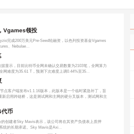
，Vgames领投
yzio完成200万美元Pre-Seed轮融资，以色列投资基金Vgames
ures、Nebulae...
笔
om数据显示，目前比特币全网未确认交易数量为2103笔，全网算力
前全网难度为35.61 T，预测下次难度上调0.44%至35...
复
ain节点客户端发布v1.1.16版本，此版本是一个临时紧急补丁，旨
以重新启用跨链桥，这是测试网和主网的硬分叉版本，测试网和主
XS代币
inity的创建者Sky Mavis表示，该公司将在其资产负债表上质押
态系统的长期承诺。Sky Mavis是Axi...