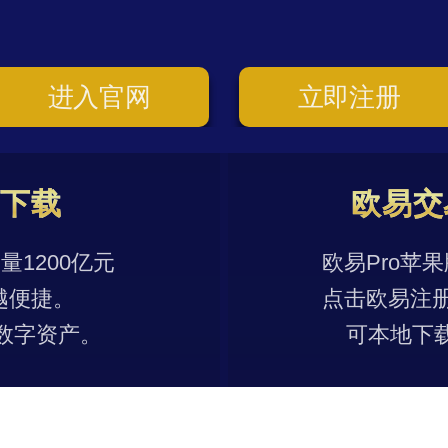
进入官网
立即注册
p下载
欧易交
1200亿元
欧易Pro苹
越便捷。
点击欧易注
数字资产。
可本地下