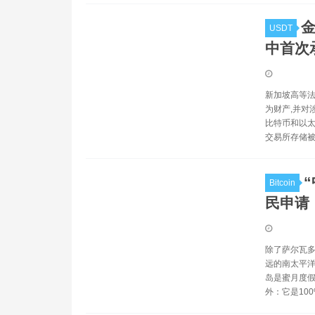
金
USDT
中首次
新加坡高等法
为财产,并对
比特币和以太
交易所存储被
Bitcoin
民申请
除了萨尔瓦多
远的南太平洋
岛是蜜月度假
外：它是10