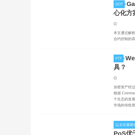
G
DOT
心化方
本文通过解析
合约控制的高
W
FTT
具？
加密资产经过
根据 Coin
个生态的发展
市场的传统资
以太坊最新
PoS优