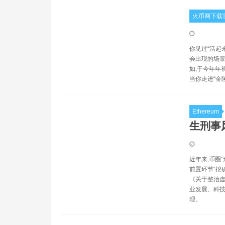
火币网下载官
你见过“活起
会出现的场景
如,于今年年
当你走进“金
Ethereum
生刑事
近年来,币圈
前置环节“挖
《关于整治虚
业发展、科技
理。