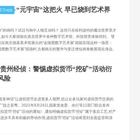
“元宇宙”这把火 早已烧到艺术界
方app
来”的画吗？试过与画中人物互动吗？ 这些只在哈利波特的魔法世界里才
,如今大家就能在真实世界中各种数字艺术馆、科技馆里体验得到。 譬
初在南京德基美术馆展出的“金陵图数字艺术展”就能实现这样一场景：
陵图数字艺术展”现场时,古都南京的繁华与变迁便似画卷般展现在身边。
贵州经侦：警惕虚拟货币“挖矿”活动衍
风险
“造富神话”让虚拟货币走进更多人视野,也让众多玩家对虚拟货币交易的
矿”趋之若骛。2021年9月24日,国家发改委、央行等11部门联合发布
拟货币“挖矿”活动的通知》,通知明确虚拟货币“挖矿”属于落后工艺,对产
进步不具有积极的带动作用,虚拟货币“挖矿”活动将受到全面监管和清