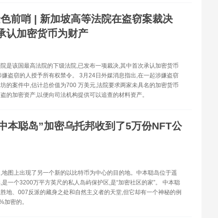
色前哨 | 新加坡高等法院在盗窃案裁决
承认加密货币为财产
院是该国最高法院的下级法院,已发布一项裁决,其中首次承认加密货币
涉嫌盗窃的人授予所有权禁令。 3月24日外媒消息指出,在一起涉嫌盗窃
坊的案件中,估计总价值为700 万美元,法院要求两家未具名的加密货币
盗的加密资产,以便向司法机构提供可以追查的材料资产。
“中本聪岛”加密乌托邦收到了5万份NFT公
,地图上出现了另一个新的以比特币为中心的目的地。中本聪岛位于遥
,是一个3200万平方英尺的私人岛屿保护区,是“加密社区的家”。 中本聪
胜地、007反派的藏身之处和自然主义者的天堂,但它却有一个神秘的例
0%加密的。